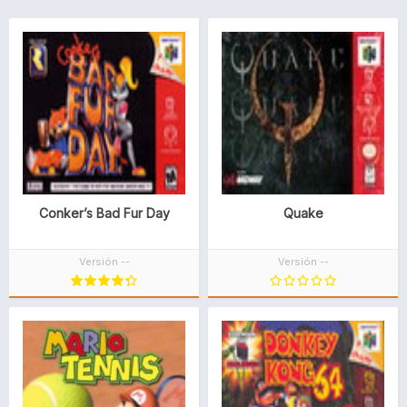
Conker’s Bad Fur Day
Quake
Versión --
Versión --