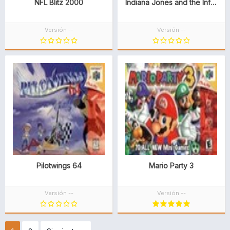
NFL Blitz 2000
Indiana Jones and the Infernal Machine
Versión --
Versión --
Pilotwings 64
Mario Party 3
Versión --
Versión --