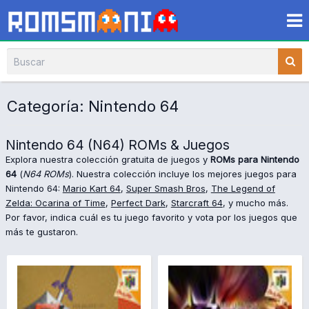
Categoría: Nintendo 64
Nintendo 64 (N64) ROMs & Juegos
Explora nuestra colección gratuita de juegos y
ROMs para Nintendo
64
(
N64 ROMs
). Nuestra colección incluye los mejores juegos para
Nintendo 64:
Mario Kart 64
,
Super Smash Bros
,
The Legend of
Zelda: Ocarina of Time
,
Perfect Dark
,
Starcraft 64
, y mucho más.
Por favor, indica cuál es tu juego favorito y vota por los juegos que
más te gustaron.