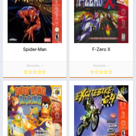
Spider-Man
F-Zero X
Versión --
Versión --