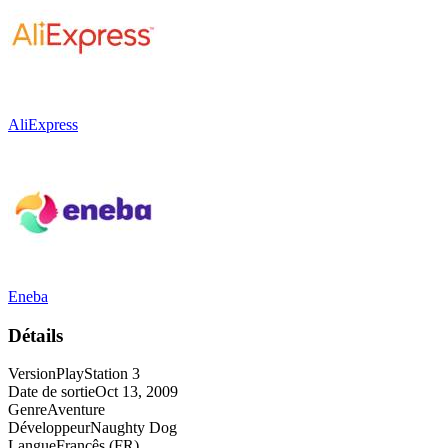
AliExpress
Eneba
Détails
Version
PlayStation 3
Date de sortie
Oct 13, 2009
Genre
Aventure
Développeur
Naughty Dog
Langue
Francês (FR)