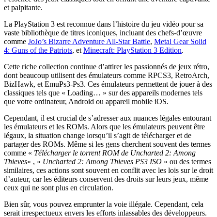
et palpitante.
La PlayStation 3 est reconnue dans l’histoire du jeu vidéo pour sa
vaste bibliothèque de titres iconiques, incluant des chefs-d’œuvre
comme
JoJo’s Bizarre Adventure All-Star Battle
,
Metal Gear Solid
4: Guns of the Patriots
, et
Minecraft: PlayStation 3 Edition
.
Cette riche collection continue d’attirer les passionnés de jeux rétro,
dont beaucoup utilisent des émulateurs comme RPCS3, RetroArch,
BizHawk, et EmuPs3-Ps3. Ces émulateurs permettent de jouer à des
classiques tels que « Loading… » sur des appareils modernes tels
que votre ordinateur, Android ou appareil mobile iOS.
Cependant, il est crucial de s’adresser aux nuances légales entourant
les émulateurs et les ROMs. Alors que les émulateurs peuvent être
légaux, la situation change lorsqu’il s’agit de télécharger et de
partager des ROMs. Même si les gens cherchent souvent des termes
comme «
Télécharger le torrent ROM de Uncharted 2: Among
Thieves
« , «
Uncharted 2: Among Thieves PS3 ISO
» ou des termes
similaires, ces actions sont souvent en conflit avec les lois sur le droit
d’auteur, car les éditeurs conservent des droits sur leurs jeux, même
ceux qui ne sont plus en circulation.
Bien sûr, vous pouvez emprunter la voie illégale. Cependant, cela
serait irrespectueux envers les efforts inlassables des développeurs.