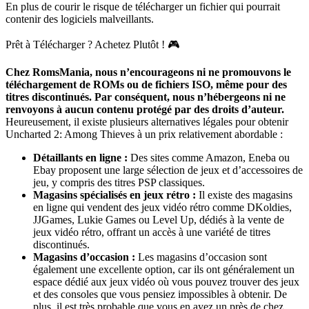
En plus de courir le risque de télécharger un fichier qui pourrait
contenir des logiciels malveillants.
Prêt à Télécharger ? Achetez Plutôt ! 🎮
Chez RomsMania, nous n’encourageons ni ne promouvons le
téléchargement de ROMs ou de fichiers ISO, même pour des
titres discontinués. Par conséquent, nous n’hébergeons ni ne
renvoyons à aucun contenu protégé par des droits d’auteur.
Heureusement, il existe plusieurs alternatives légales pour obtenir
Uncharted 2: Among Thieves à un prix relativement abordable :
Détaillants en ligne :
Des sites comme Amazon, Eneba ou
Ebay proposent une large sélection de jeux et d’accessoires de
jeu, y compris des titres PSP classiques.
Magasins spécialisés en jeux rétro :
Il existe des magasins
en ligne qui vendent des jeux vidéo rétro comme DKoldies,
JJGames, Lukie Games ou Level Up, dédiés à la vente de
jeux vidéo rétro, offrant un accès à une variété de titres
discontinués.
Magasins d’occasion :
Les magasins d’occasion sont
également une excellente option, car ils ont généralement un
espace dédié aux jeux vidéo où vous pouvez trouver des jeux
et des consoles que vous pensiez impossibles à obtenir. De
plus, il est très probable que vous en ayez un près de chez