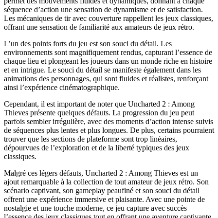
permet des mouvements fluides et dynamiques, donnant à chaque
séquence d’action une sensation de dynamisme et de satisfaction.
Les mécaniques de tir avec couverture rappellent les jeux classiques,
offrant une sensation de familiarité aux amateurs de jeux rétro.
L’un des points forts du jeu est son souci du détail. Les
environnements sont magnifiquement rendus, capturant l’essence de
chaque lieu et plongeant les joueurs dans un monde riche en histoire
et en intrigue. Le souci du détail se manifeste également dans les
animations des personnages, qui sont fluides et réalistes, renforçant
ainsi l’expérience cinématographique.
Cependant, il est important de noter que Uncharted 2 : Among
Thieves présente quelques défauts. La progression du jeu peut
parfois sembler irrégulière, avec des moments d’action intense suivis
de séquences plus lentes et plus longues. De plus, certains pourraient
trouver que les sections de plateforme sont trop linéaires,
dépourvues de l’exploration et de la liberté typiques des jeux
classiques.
Malgré ces légers défauts, Uncharted 2 : Among Thieves est un
ajout remarquable à la collection de tout amateur de jeux rétro. Son
scénario captivant, son gameplay peaufiné et son souci du détail
offrent une expérience immersive et plaisante. Avec une pointe de
nostalgie et une touche moderne, ce jeu capture avec succès
l’essence des jeux classiques tout en offrant une aventure captivante