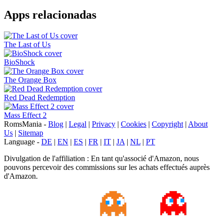
Apps relacionadas
The Last of Us
BioShock
The Orange Box
Red Dead Redemption
Mass Effect 2
RomsMania -
Blog
|
Legal
|
Privacy
|
Cookies
|
Copyright
|
About
Us
|
Sitemap
Language -
DE
|
EN
|
ES
|
FR
|
IT
|
JA
|
NL
|
PT
Divulgation de l'affiliation : En tant qu'associé d'Amazon, nous
pouvons percevoir des commissions sur les achats effectués auprès
d'Amazon.